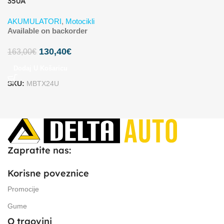
350A
AKUMULATORI
,
Motocikli
Available on backorder
130,40
€
163,00
€
Dodaj U Košaricu
SKU:
MBTX24U
Zapratite nas:
Korisne poveznice
Promocije
Gume
O trgovini