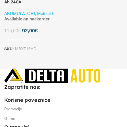
Ah 240A
AKUMULATORI
,
Motocikli
Available on backorder
92,00
€
115,00
€
Dodaj U Košaricu
SKU:
MBYZ16HD
Zapratite nas:
Korisne poveznice
Promocije
Gume