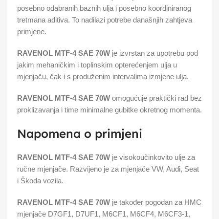
posebno odabranih baznih ulja i posebno koordiniranog
tretmana aditiva. To nadilazi potrebe današnjih zahtjeva
primjene.
RAVENOL MTF-4 SAE 70W
je izvrstan za upotrebu pod
jakim mehaničkim i toplinskim opterećenjem ulja u
mjenjaču, čak i s produženim intervalima izmjene ulja.
RAVENOL MTF-4 SAE 70W
omogućuje praktički rad bez
proklizavanja i time minimalne gubitke okretnog momenta.
Napomena o primjeni
RAVENOL MTF-4 SAE 70W
je visokoučinkovito ulje za
ručne mjenjače. Razvijeno je za mjenjače VW, Audi, Seat
i Škoda vozila.
RAVENOL MTF-4 SAE 70W
je također pogodan za HMC
mjenjače D7GF1, D7UF1, M6CF1, M6CF4, M6CF3-1,