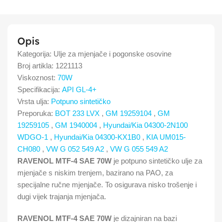
Opis
Kategorija:
Ulje za mjenjače i pogonske osovine
Broj artikla:
1221113
Viskoznost:
70W
Specifikacija:
API GL-4+
Vrsta ulja:
Potpuno sintetičko
Preporuka:
BOT 233 LVX
,
GM 19259104
,
GM
19259105
,
GM 1940004
,
Hyundai/Kia 04300-2N100
WDGO-1
,
Hyundai/Kia 04300-KX1B0
,
KIA UM015-
CH080
,
VW G 052 549 A2
,
VW G 055 549 A2
RAVENOL MTF-4 SAE 70W
je potpuno sintetičko ulje za
mjenjače s niskim trenjem, bazirano na PAO, za
specijalne ručne mjenjače. To osigurava nisko trošenje i
dugi vijek trajanja mjenjača.
RAVENOL MTF-4 SAE 70W
je dizajniran na bazi