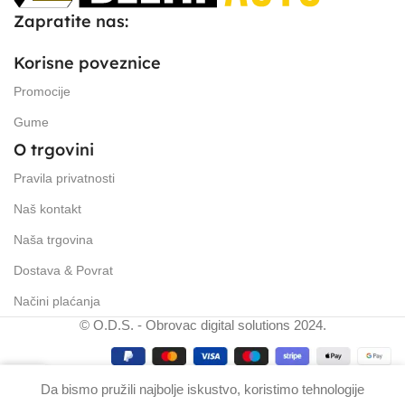
Zapratite nas:
Korisne poveznice
Promocije
Gume
O trgovini
Pravila privatnosti
Naš kontakt
Naša trgovina
Dostava & Povrat
Načini plaćanja
© O.D.S. - Obrovac digital solutions 2024.
0
Da bismo pružili najbolje iskustvo, koristimo tehnologije
ošarica
Početna