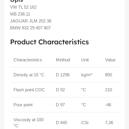
VW TL 52 162
MB 236.11
JAGUAR JLM 202 38
BMW 832 29 407 807
Product Characteristics
Characteristics
Method
Unit
Value
Density at 15 °C
D 1298
kg/m³
850
Flash point COC
D 92
°C
210
Pour point
D 97
°C
-46
Viscosity at 100
D 445
CSt
7,36
°C