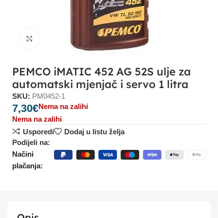
Click to enlarge
PEMCO iMATIC 452 AG 52S ulje za
automatski mjenjač i servo 1 litra
SKU:
PM0452-1
7,30
€
Nema na zalihi
Nema na zalihi
Usporedi
Dodaj u listu želja
Podijeli na:
Načini
plačanja:
Opis