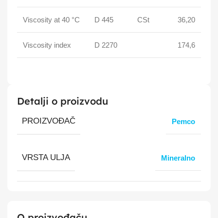
Viscosity at 40 °C
D 445
CSt
36,20
Viscosity index
D 2270
174,6
Detalji o proizvodu
PROIZVOĐAČ
Pemco
VRSTA ULJA
Mineralno
O proizvođaču