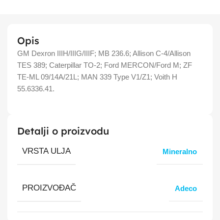
Opis
GM Dexron IIIH/IIIG/IIIF; MB 236.6; Allison C-4/Allison
TES 389; Caterpillar TO-2; Ford MERCON/Ford M; ZF
TE-ML 09/14A/21L; MAN 339 Type V1/Z1; Voith H
55.6336.41.
Detalji o proizvodu
VRSTA ULJA
Mineralno
PROIZVOĐAČ
Adeco