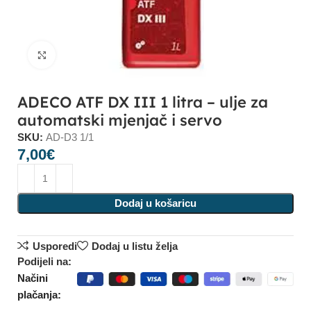
Click to enlarge
ADECO ATF DX III 1 litra – ulje za
automatski mjenjač i servo
SKU:
AD-D3 1/1
7,00
€
Dodaj u košaricu
Usporedi
Dodaj u listu želja
Podijeli na:
Načini
plačanja: