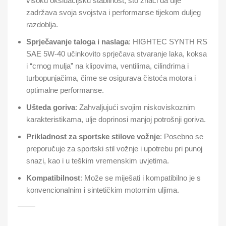
visoku oksidacijsku stabilnost, što znači da ulje
zadržava svoja svojstva i performanse tijekom duljeg
razdoblja.
Sprječavanje taloga i naslaga
: HIGHTEC SYNTH RS
SAE 5W-40 učinkovito sprječava stvaranje laka, koksa
i “crnog mulja” na klipovima, ventilima, cilindrima i
turbopunjačima, čime se osigurava čistoća motora i
optimalne performanse.
Ušteda goriva
: Zahvaljujući svojim niskoviskoznim
karakteristikama, ulje doprinosi manjoj potrošnji goriva.
Prikladnost za sportske stilove vožnje
: Posebno se
preporučuje za sportski stil vožnje i upotrebu pri punoj
snazi, kao i u teškim vremenskim uvjetima.
Kompatibilnost
: Može se miješati i kompatibilno je s
konvencionalnim i sintetičkim motornim uljima.