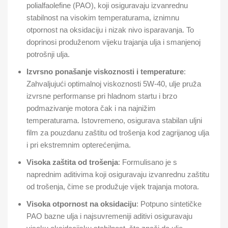
polialfaolefine (PAO), koji osiguravaju izvanrednu
stabilnost na visokim temperaturama, iznimnu
otpornost na oksidaciju i nizak nivo isparavanja. To
doprinosi produženom vijeku trajanja ulja i smanjenoj
potrošnji ulja.
Izvrsno ponašanje viskoznosti i temperature
:
Zahvaljujući optimalnoj viskoznosti 5W-40, ulje pruža
izvrsne performanse pri hladnom startu i brzo
podmazivanje motora čak i na najnižim
temperaturama. Istovremeno, osigurava stabilan uljni
film za pouzdanu zaštitu od trošenja kod zagrijanog ulja
i pri ekstremnim opterećenjima.
Visoka zaštita od trošenja
: Formulisano je s
naprednim aditivima koji osiguravaju izvanrednu zaštitu
od trošenja, čime se produžuje vijek trajanja motora.
Visoka otpornost na oksidaciju
: Potpuno sintetičke
PAO bazne ulja i najsuvremeniji aditivi osiguravaju