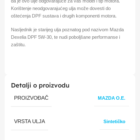
da je ovo ulje odgovarajuće za vaš model i tip motora.
Korištenje neodgovarajućeg ulja može dovesti do
oštećenja DPF sustava i drugih komponenti motora.
Nasljednik je starijeg ulja poznatog pod nazivom Mazda
Dexelia DPF 5W-30, te nudi poboljšane performanse i
zaštitu.
Detalji o proizvodu
PROIZVOĐAČ
MAZDA O.E.
VRSTA ULJA
Sintetičko