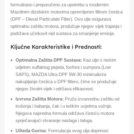
formulirano i preporučeno za upotrebu u modernim
Mazdinim dizelskim motorima opremljenim filtrom čestica
(DPF – Diesel Particulate Filter). Ovo ulje osigurava
optimalnu zaštitu motora, produžuje njegov vijek trajanja i
podržava učinkovit rad sustava za smanjenje emisija.
Ključne Karakteristike i Prednosti:
Optimalna Zaštita DPF Sustava:
Kao ulje s niskim
udjelom sulfatnog pepela, fosfora i sumpora (Low
SAPS), MAZDA Ultra DPF 5W-30 minimalizira
nakupljanje čestica u DPF filteru, čime se produžuje
njegov životni vijek i održava efikasnost.
Izvrsna Zaštita Motora:
Pruža izvanrednu zaštitu od
trošenja i habanja, čak i u teškim uvjetima vožnje.
Njegova napredna formula održava čistoću motora
sprječavajući stvaranje naslaga i taloga.
Ušteda Goriva:
Formulacija ovog ulja doprinosi