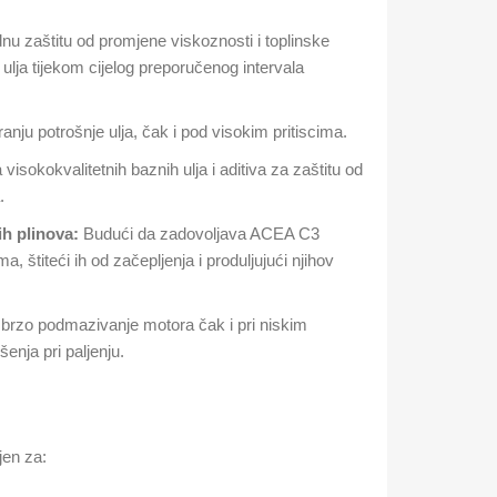
u zaštitu od promjene viskoznosti i toplinske
ulja tijekom cijelog preporučenog intervala
ju potrošnje ulja, čak i pod visokim pritiscima.
isokokvalitetnih baznih ulja i aditiva za zaštitu od
.
h plinova:
Budući da zadovoljava ACEA C3
a, štiteći ih od začepljenja i produljujući njihov
rzo podmazivanje motora čak i pri niskim
enja pri paljenju.
en za: