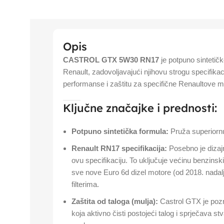
Opis
CASTROL GTX 5W30 RN17
je potpuno sintetič
Renault, zadovoljavajući njihovu strogu specifikac
performanse i zaštitu za specifične Renaultove m
Ključne značajke i prednosti:
Potpuno sintetička formula:
Pruža superiornu
Renault RN17 specifikacija:
Posebno je dizajn
ovu specifikaciju. To uključuje većinu benzinsk
sve nove Euro 6d dizel motore (od 2018. nadalj
filterima.
Zaštita od taloga (mulja):
Castrol GTX je pozna
koja aktivno čisti postojeći talog i sprječava st