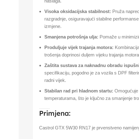
naslaga.
Visoka oksidacijska stabilnost:
Pruža napredn
razgradnje, osiguravajući stabilne performanse 
izmjene.
Smanjena potrošnja ulja:
Pomaže u minimiziran
Produljuje vijek trajanja motora:
Kombinacija v
trošenja doprinosi duljem vijeku trajanja motora
Zaštita sustava za naknadnu obradu ispušni
specifikaciju, pogodno je za vozila s DPF filterim
radni vijek.
Stabilan rad pri hladnom startu:
Omogućuje b
temperaturama, što je ključno za smanjenje troš
Primjena:
Castrol GTX 5W30 RN17 je prvenstveno namijenj