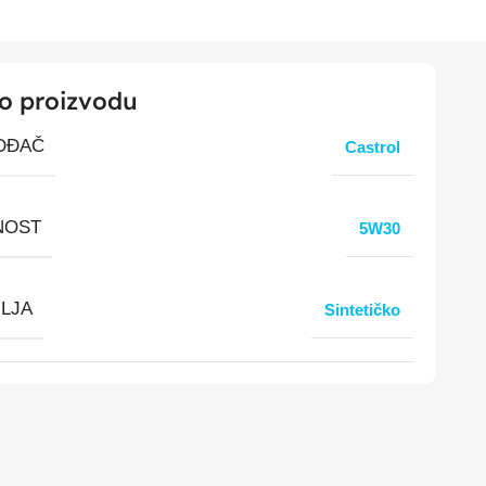
 o proizvodu
OĐAČ
Castrol
NOST
5W30
ULJA
Sintetičko