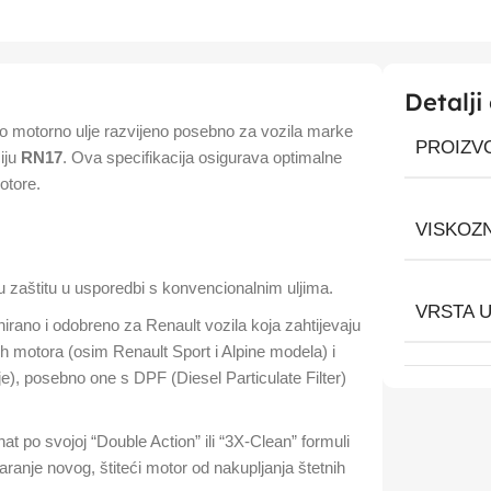
Detalji
ko motorno ulje razvijeno posebno za vozila marke
PROIZV
iju
RN17
. Ova specifikacija osigurava optimalne
otore.
VISKOZ
 zaštitu u usporedbi s konvencionalnim uljima.
VRSTA 
irano i odobreno za Renault vozila koja zahtijevaju
ih motora (osim Renault Sport i Alpine modela) i
e), posebno one s DPF (Diesel Particulate Filter)
t po svojoj “Double Action” ili “3X-Clean” formuli
varanje novog, štiteći motor od nakupljanja štetnih