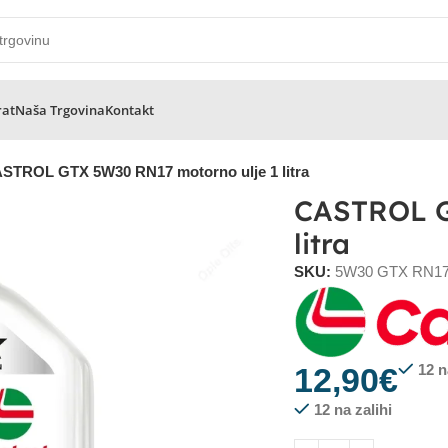
rat
Naša Trgovina
Kontakt
STROL GTX 5W30 RN17 motorno ulje 1 litra
CASTROL G
litra
SKU:
5W30 GTX RN17
12,90
€
12 n
12 na zalihi