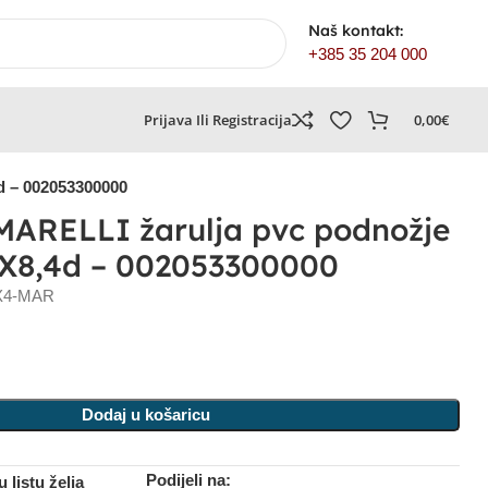
Naš kontakt:
+385 35 204 000
Prijava Ili Registracija
0,00
€
 – 002053300000
ARELLI žarulja pvc podnožje
BX8,4d – 002053300000
X4-MAR
Dodaj u košaricu
Podijeli na:
 listu želja