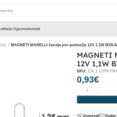
rat
Naša Trgovina
Kontakt
loča
MAGNETI MARELLI žarulja pvc podnožje 12V 1,1W BX8,4d
MAGNETI M
12V 1,1W 
SKU:
12V 1,12VW PB
0,93
€
Usporedi
Dodaj u