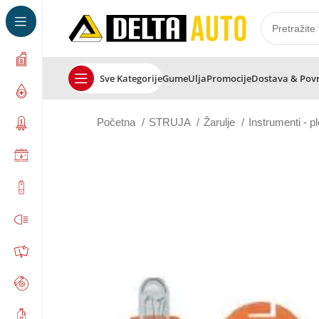
Sve Kategorije
Gume
Ulja
Promocije
Dostava & Pov
Početna
STRUJA
Žarulje
Instrumenti - p