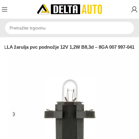
ELLA žarulja pvc podnožje 12V 1,2W B8,3d – 8GA 007 997-041