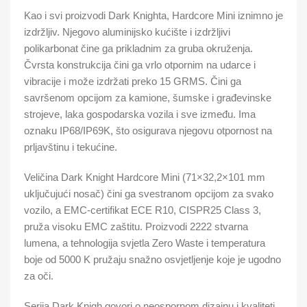
Kao i svi proizvodi Dark Knighta, Hardcore Mini iznimno je
izdržljiv. Njegovo aluminijsko kućište i izdržljivi
polikarbonat čine ga prikladnim za gruba okruženja.
Čvrsta konstrukcija čini ga vrlo otpornim na udarce i
vibracije i može izdržati preko 15 GRMS. Čini ga
savršenom opcijom za kamione, šumske i građevinske
strojeve, laka gospodarska vozila i sve između. Ima
oznaku IP68/IP69K, što osigurava njegovu otpornost na
prljavštinu i tekućine.
Veličina Dark Knight Hardcore Mini (71×32,2×101 mm
uključujući nosač) čini ga svestranom opcijom za svako
vozilo, a EMC-certifikat ECE R10, CISPR25 Class 3,
pruža visoku EMC zaštitu. Proizvodi 2222 stvarna
lumena, a tehnologija svjetla Zero Waste i temperatura
boje od 5000 K pružaju snažno osvjetljenje koje je ugodno
za oči.
Serija Dark Knigh govori o neospornom dizajnu i kvaliteti.