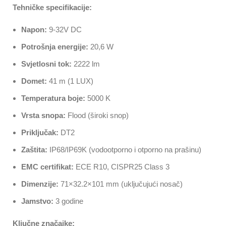
Tehničke specifikacije:
Napon:
9-32V DC
Potrošnja energije:
20,6 W
Svjetlosni tok:
2222 lm
Domet:
41 m (1 LUX)
Temperatura boje:
5000 K
Vrsta snopa:
Flood (široki snop)
Priključak:
DT2
Zaštita:
IP68/IP69K (vodootporno i otporno na prašinu)
EMC certifikat:
ECE R10, CISPR25 Class 3
Dimenzije:
71×32.2×101 mm (uključujući nosač)
Jamstvo:
3 godine
Ključne značajke: