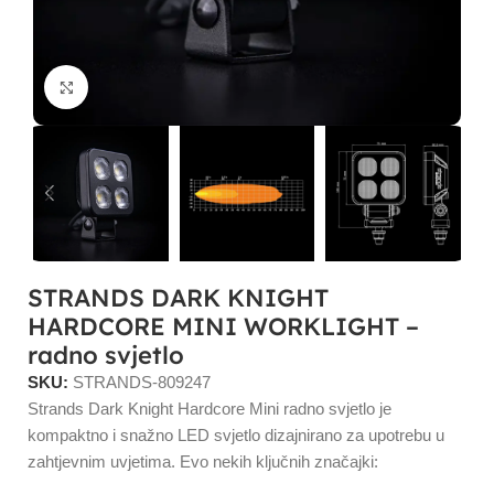
Click to enlarge
STRANDS DARK KNIGHT
HARDCORE MINI WORKLIGHT –
radno svjetlo
SKU:
STRANDS-809247
Strands Dark Knight Hardcore Mini radno svjetlo je
kompaktno i snažno LED svjetlo dizajnirano za upotrebu u
zahtjevnim uvjetima. Evo nekih ključnih značajki: