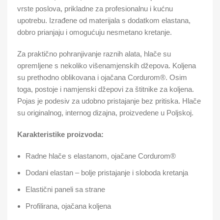
vrste poslova, prikladne za profesionalnu i kućnu
upotrebu. Izrađene od materijala s dodatkom elastana,
dobro prianjaju i omogućuju nesmetano kretanje.
Za praktično pohranjivanje raznih alata, hlače su
opremljene s nekoliko višenamjenskih džepova. Koljena
su prethodno oblikovana i ojačana Cordurom®. Osim
toga, postoje i namjenski džepovi za štitnike za koljena.
Pojas je podesiv za udobno pristajanje bez pritiska. Hlače
su originalnog, internog dizajna, proizvedene u Poljskoj.
Karakteristike proizvoda:
Radne hlače s elastanom, ojačane Cordurom®
Dodani elastan – bolje pristajanje i sloboda kretanja
Elastični paneli sa strane
Profilirana, ojačana koljena