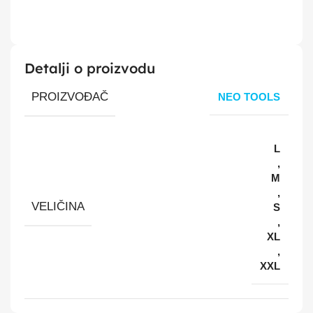
Detalji o proizvodu
PROIZVOĐAČ
NEO TOOLS
L
,
M
,
VELIČINA
S
,
XL
,
XXL