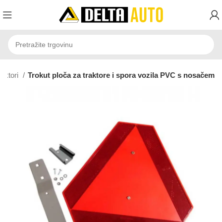
raktori
Trokut ploča za traktore i spora vozila PVC s nosačem