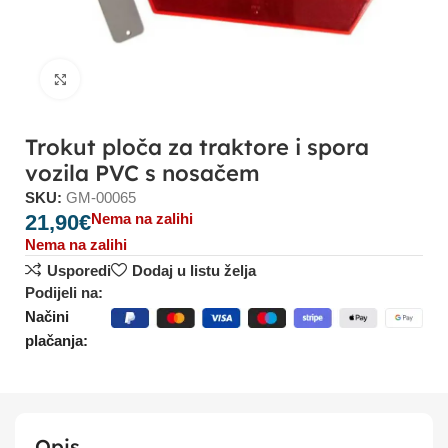
Click to enlarge
Trokut ploča za traktore i spora
vozila PVC s nosačem
SKU:
GM-00065
21,90
€
Nema na zalihi
Nema na zalihi
Usporedi
Dodaj u listu želja
Podijeli na:
Načini
plačanja:
Opis