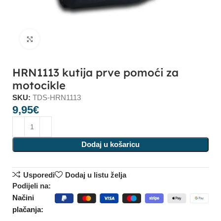
Click to enlarge
HRN1113 kutija prve pomoći za
motocikle
SKU:
TDS-HRN1113
9,95
€
Dodaj u košaricu
Usporedi
Dodaj u listu želja
Podijeli na:
Načini
plačanja: