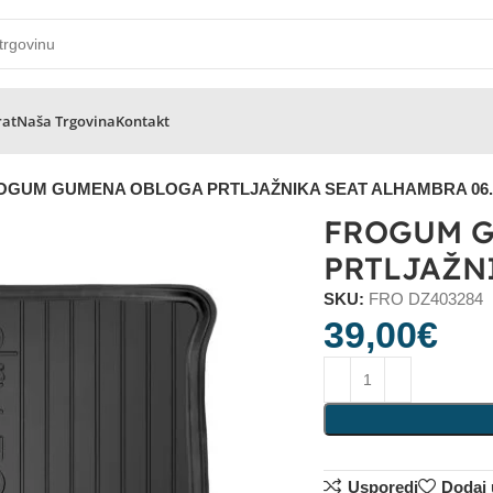
rat
Naša Trgovina
Kontakt
OGUM GUMENA OBLOGA PRTLJAŽNIKA SEAT ALHAMBRA 06.
FROGUM 
PRTLJAŽNI
SKU:
FRO DZ403284
39,00
€
Usporedi
Dodaj u