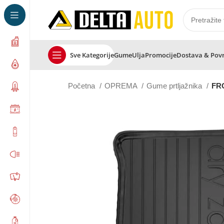
Sve Kategorije
Gume
Ulja
Promocije
Dostava & Pov
Početna
OPREMA
Gume prtljažnika
FR