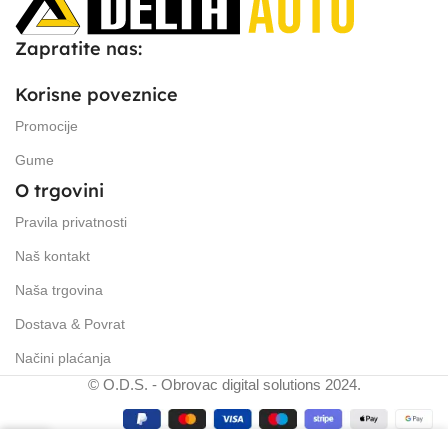
Zapratite nas:
Korisne poveznice
Promocije
Gume
O trgovini
Pravila privatnosti
Naš kontakt
Naša trgovina
Dostava & Povrat
Načini plaćanja
© O.D.S. - Obrovac digital solutions 2024.
0