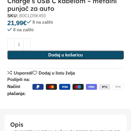
Charge s USB C kabelom – metalni
punjač za auto
SKU:
B0CLD5K493
21,99
€
8 na zalihi
8 na zalihi
Dodaj u košaricu
Usporedi
Dodaj u listu želja
Podijeli na:
Načini
plačanja:
Opis