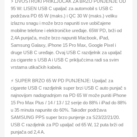
⚡ DVOSTRUKI PRIKLJUČAK ZA BRZO PUNJENJE OD
95 W: LISEN USB C upaljač za automobil s USB C
podržava PD 65 W (maks.) i QC 30 W (maks.) veliku
izlaznu snagu i može brzo napuniti sve uobičajene
mobilne telefone i elektroničke uređaje. 65W PD, brži od
2,4A punjača, može brzo napuniti Macbook, iPad,
Samsung Galaxy, iPhone 15 Pro Max, Google Pixel i
druge USB C uređaje. Ovaj USB C razdjelnik za upaljač
za cigarete s USB A i USB C priključcima radi sa svim
vrstama utikačkih kabela.
⚡ SUPER BRZO 65 W PD PUNJENJE: Upaljač za
cigarete USB C razdjelnik super brzi USB C auto punjač s
najnovijom nadogradnjom na PD 65 W može puniti iPhone
15 Pro Max Plus / 14 / 13 / 12 serije do 88% i iPad do 88%
u 35 minuta napunite do 60%. Također podržava
SAMSUNG PPS super brzo punjenje za S23/22/21/20.
USB C razdjelnik za PD upaljač od 65 W, 12 puta brži od
punjača od 2,4 A.