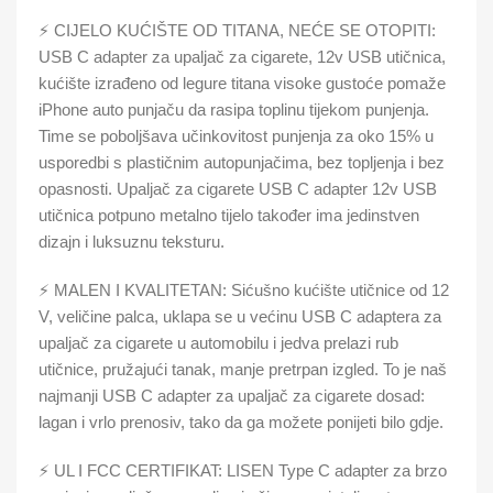
⚡ CIJELO KUĆIŠTE OD TITANA, NEĆE SE OTOPITI:
USB C adapter za upaljač za cigarete, 12v USB utičnica,
kućište izrađeno od legure titana visoke gustoće pomaže
iPhone auto punjaču da rasipa toplinu tijekom punjenja.
Time se poboljšava učinkovitost punjenja za oko 15% u
usporedbi s plastičnim autopunjačima, bez topljenja i bez
opasnosti. Upaljač za cigarete USB C adapter 12v USB
utičnica potpuno metalno tijelo također ima jedinstven
dizajn i luksuznu teksturu.
⚡ MALEN I KVALITETAN: Sićušno kućište utičnice od 12
V, veličine palca, uklapa se u većinu USB C adaptera za
upaljač za cigarete u automobilu i jedva prelazi rub
utičnice, pružajući tanak, manje pretrpan izgled. To je naš
najmanji USB C adapter za upaljač za cigarete dosad:
lagan i vrlo prenosiv, tako da ga možete ponijeti bilo gdje.
⚡ UL I FCC CERTIFIKAT: LISEN Type C adapter za brzo