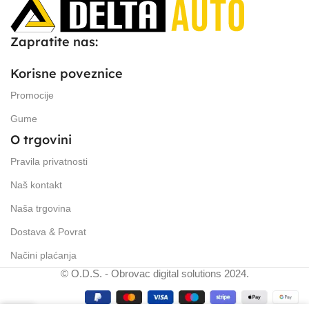
Zapratite nas:
Korisne poveznice
Promocije
Gume
O trgovini
Pravila privatnosti
Naš kontakt
Naša trgovina
Dostava & Povrat
Načini plaćanja
© O.D.S. - Obrovac digital solutions 2024.