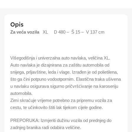
Opis
Za veća vozila
XL D 480 – Š 15 – V 137 cm
Višegodišnja i univerzalna auto navlaka, veličina XL.
Auto navlaka je dizajnirana za zaštitu automobila od
snijega, prljavštine, leda i vlage. Izrađen je od polietilena,
što ga čini potpuno vodootpornim. Elastična traka ušivena
u navlaku osigurava sigurno pričvršćivanje na karoseriju
automobila.
Zimi skraćuje vrijeme potrebno za pripremu vozila za
cestu, te učinkovito štiti lak tijekom cijele godine.
PREPORUKA: Izmjeriti dužinu vozila od prednjeg do
zadnjeg branika radi odabira veličine.