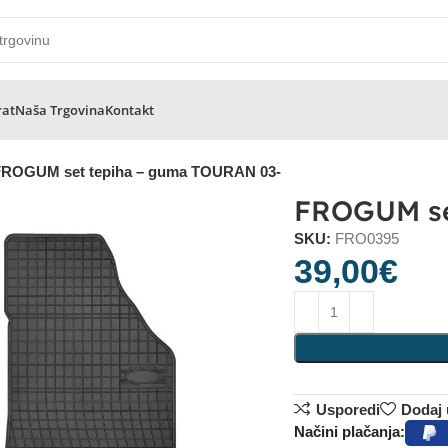
rat
Naša Trgovina
Kontakt
FROGUM set tepiha – guma TOURAN 03-
FROGUM se
SKU:
FRO0395
39,00
€
Usporedi
Dodaj u
Načini plačanja: