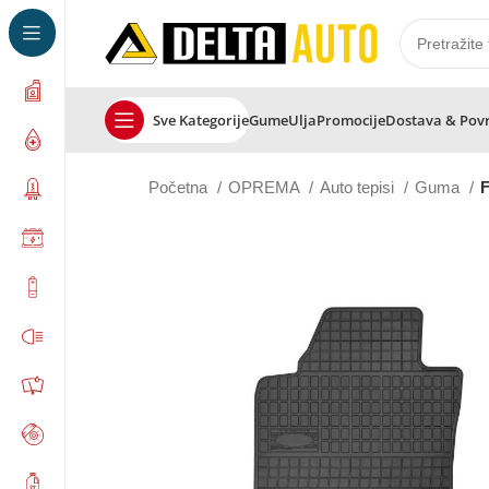
Sve Kategorije
Gume
Ulja
Promocije
Dostava & Pov
Početna
OPREMA
Auto tepisi
Guma