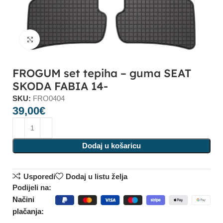
Click to enlarge
FROGUM set tepiha – guma SEAT
SKODA FABIA 14-
SKU:
FRO0404
39,00
€
Dodaj u košaricu
Usporedi
Dodaj u listu želja
Podijeli na:
Načini
plačanja: