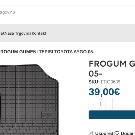
rat
Naša Trgovina
Kontakt
FROGUM GUMENI TEPISI TOYOTA AYGO 05-
FROGUM G
05-
SKU:
FRO0639
39,00
€
Usporedi
Dodaj u