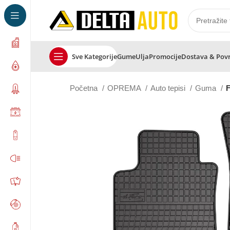
Sve Kategorije
Gume
Ulja
Promocije
Dostava & Pov
Početna
OPREMA
Auto tepisi
Guma