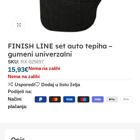
Click to enlarge
FINISH LINE set auto tepiha –
gumeni univerzalni
SKU:
RX-025697
15,93
€
Nema na zalihi
Nema na zalihi
Usporedi
Dodaj u listu želja
Podijeli na:
Načini
plačanja:
Opis