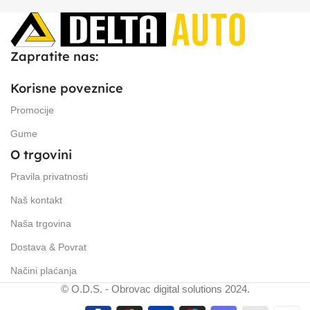
Zapratite nas:
Korisne poveznice
Promocije
Gume
O trgovini
Pravila privatnosti
Naš kontakt
Naša trgovina
Dostava & Povrat
Načini plaćanja
© O.D.S. - Obrovac digital solutions 2024.