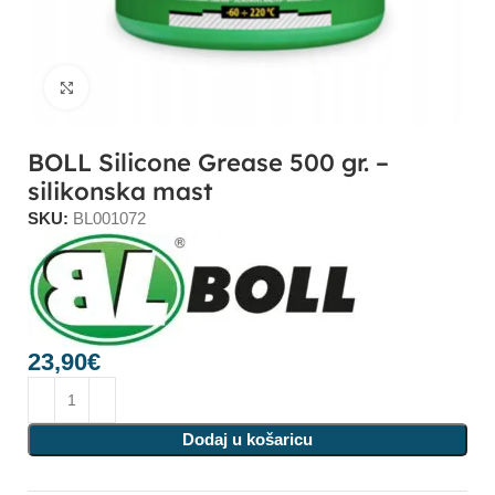
Click to enlarge
BOLL Silicone Grease 500 gr. –
silikonska mast
SKU:
BL001072
23,90
€
Dodaj u košaricu