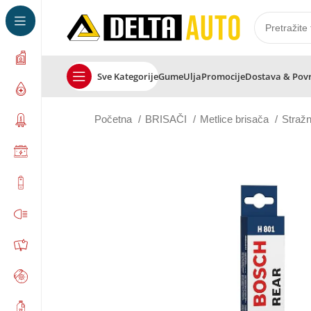
Sve Kategorije
Gume
Ulja
Promocije
Dostava & Pov
Početna
BRISAČI
Metlice brisača
Straž