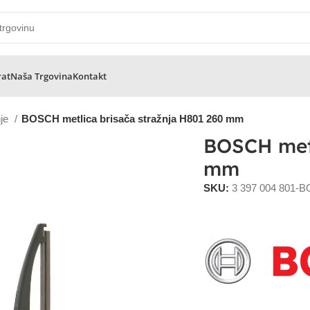
rat
Naša Trgovina
Kontakt
nje
BOSCH metlica brisača stražnja H801 260 mm
BOSCH metl
mm
SKU:
3 397 004 801-