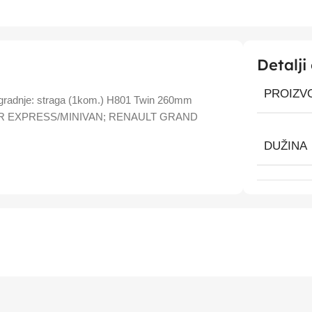
Detalji
PROIZV
o ugradnje: straga (1kom.) H801 Twin 260mm
R EXPRESS/MINIVAN; RENAULT GRAND
DUŽINA