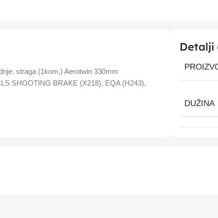
Detalji
PROIZV
gradnje: straga (1kom.) Aerotwin 330mm
S SHOOTING BRAKE (X218), EQA (H243),
DUŽINA