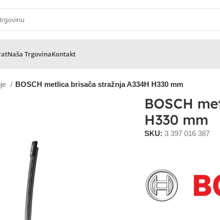
rat
Naša Trgovina
Kontakt
nje
BOSCH metlica brisača stražnja A334H H330 mm
BOSCH metl
H330 mm
SKU:
3 397 016 387