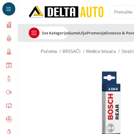
Sve Kategorije
Gume
Ulja
Promocije
Dostava & Pov
Početna
BRISAČI
Metlice brisača
Straž