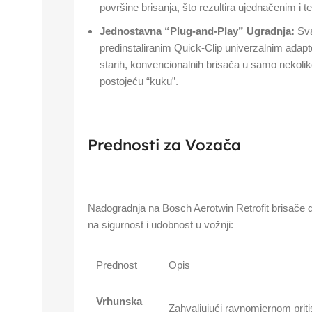
površine brisanja, što rezultira ujednačenim i t
Jednostavna “Plug-and-Play” Ugradnja:
Sva
predinstaliranim Quick-Clip univerzalnim ada
starih, konvencionalnih brisača u samo nekol
postojeću “kuku”.
Prednosti za Vozača
Nadogradnja na Bosch Aerotwin Retrofit brisače do
na sigurnost i udobnost u vožnji:
Prednost
Opis
Vrhunska
Zahvaljujući ravnomjernom pritis