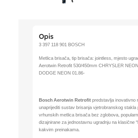
Opis
3 397 118 901 BOSCH
Metlica brisača, tip brisača: jointless, mjesto u
Aerotwin Retrofit 530/450mm CHRYSLER NE
DODGE NEON 01.86-
Bosch Aerotwin Retrofit
predstavlja inovativno r
unaprijediti sustav brisanja vjetrobranskog stakla
vrhunskih metlica brisača bez zglobova, popularno 
dizajnirane za jednostavnu ugradnju na klasične 
kakvim preinakama.