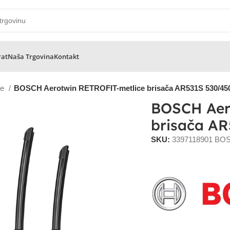
rat
Naša Trgovina
Kontakt
je
BOSCH Aerotwin RETROFIT-metlice brisača AR531S 530/4
BOSCH Aer
brisača A
SKU:
3397118901 BO