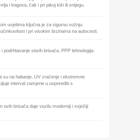
ja i tragova, čak i pri jakoj kiši ili snijegu.
kim uvjetima ključna je za sigurnu vožnju.
učinkovitost i pri visokim brzinama na autocesti.
e i podrhtavanje starih brisača. PPP tehnologija
orni su na habanje, UV zračenje i ekstremne
ljuje interval zamjene u usporedbi s
 ovih brisača daje vozilu moderniji i svježiji