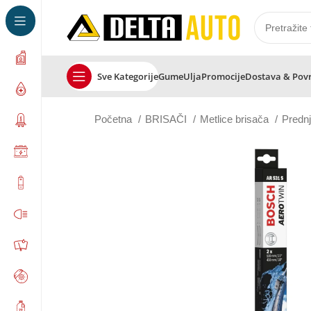
Sve Kategorije
Gume
Ulja
Promocije
Dostava & Pov
Početna
BRISAČI
Metlice brisača
Predn