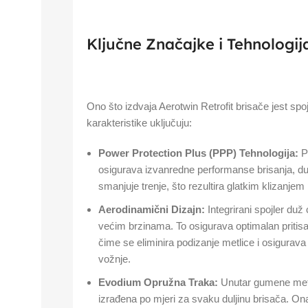
Ključne Značajke i Tehnologij
Ono što izdvaja Aerotwin Retrofit brisače jest spoj
karakteristike uključuju:
Power Protection Plus (PPP) Tehnologija:
Pa
osigurava izvanredne performanse brisanja, duži
smanjuje trenje, što rezultira glatkim klizanje
Aerodinamični Dizajn:
Integrirani spojler duž 
većim brzinama. To osigurava optimalan pritisa
čime se eliminira podizanje metlice i osigurava
vožnje.
Evodium Opružna Traka:
Unutar gumene metl
izrađena po mjeri za svaku duljinu brisača. Ona