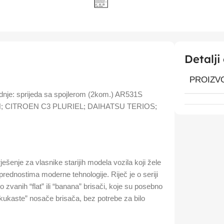
Detalji
PROIZV
gradnje: sprijeda sa spojlerom (2kom.) AR531S
ON; CITROEN C3 PLURIEL; DAIHATSU TERIOS;
ješenje za vlasnike starijih modela vozila koji žele
 prednostima moderne tehnologije. Riječ je o seriji
zvanih “flat” ili “banana” brisači, koje su posebno
“kukaste” nosače brisača, bez potrebe za bilo