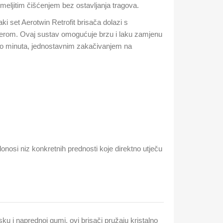
emeljitim čišćenjem bez ostavljanja tragova.
ki set Aerotwin Retrofit brisača dolazi s
pterom. Ovaj sustav omogućuje brzu i laku zamjenu
iko minuta, jednostavnim zakačivanjem na
nosi niz konkretnih prednosti koje direktno utječu
ku i naprednoj gumi, ovi brisači pružaju kristalno