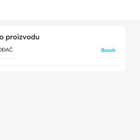
 o proizvodu
OĐAČ
Bosch