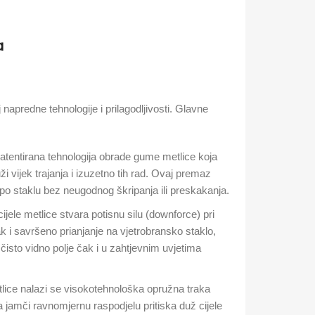
a
 napredne tehnologije i prilagodljivosti. Glavne
tentirana tehnologija obrade gume metlice koja
 vijek trajanja i izuzetno tih rad. Ovaj premaz
m po staklu bez neugodnog škripanja ili preskakanja.
cijele metlice stvara potisnu silu (downforce) pri
k i savršeno prianjanje na vjetrobransko staklo,
 čisto vidno polje čak i u zahtjevnim uvjetima
ice nalazi se visokotehnološka opružna traka
 jamči ravnomjernu raspodjelu pritiska duž cijele