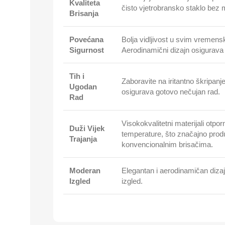
Kvaliteta
čisto vjetrobransko staklo bez mrl
Brisanja
Povećana
Bolja vidljivost u svim vremens
Sigurnost
Aerodinamični dizajn osigurava 
Tih i
Zaboravite na iritantno škripanj
Ugodan
osigurava gotovo nečujan rad.
Rad
Visokokvalitetni materijali otp
Duži Vijek
temperature, što značajno produ
Trajanja
konvencionalnim brisačima.
Moderan
Elegantan i aerodinamičan dizajn
Izgled
izgled.