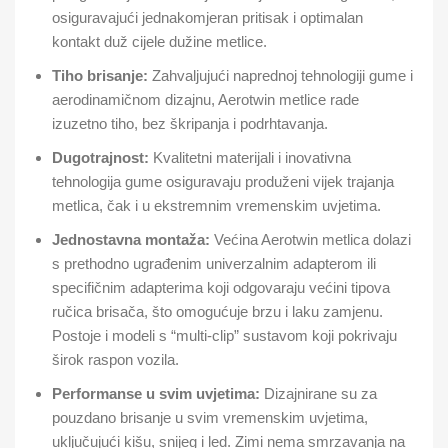
osiguravajući jednakomjeran pritisak i optimalan
kontakt duž cijele dužine metlice.
Tiho brisanje:
Zahvaljujući naprednoj tehnologiji gume i
aerodinamičnom dizajnu, Aerotwin metlice rade
izuzetno tiho, bez škripanja i podrhtavanja.
Dugotrajnost:
Kvalitetni materijali i inovativna
tehnologija gume osiguravaju produženi vijek trajanja
metlica, čak i u ekstremnim vremenskim uvjetima.
Jednostavna montaža:
Većina Aerotwin metlica dolazi
s prethodno ugrađenim univerzalnim adapterom ili
specifičnim adapterima koji odgovaraju većini tipova
ručica brisača, što omogućuje brzu i laku zamjenu.
Postoje i modeli s “multi-clip” sustavom koji pokrivaju
širok raspon vozila.
Performanse u svim uvjetima:
Dizajnirane su za
pouzdano brisanje u svim vremenskim uvjetima,
uključujući kišu, snijeg i led. Zimi nema smrzavanja na