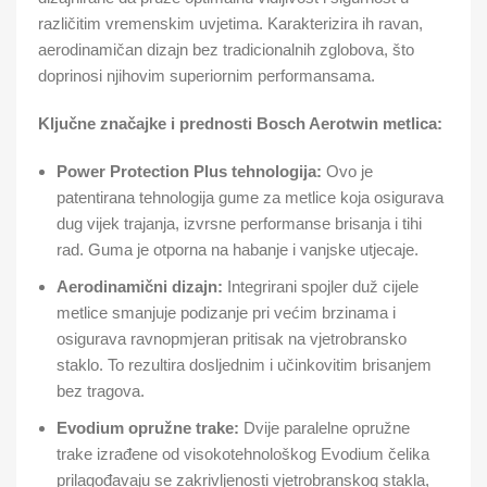
različitim vremenskim uvjetima. Karakterizira ih ravan,
aerodinamičan dizajn bez tradicionalnih zglobova, što
doprinosi njihovim superiornim performansama.
Ključne značajke i prednosti Bosch Aerotwin metlica:
Power Protection Plus tehnologija:
Ovo je
patentirana tehnologija gume za metlice koja osigurava
dug vijek trajanja, izvrsne performanse brisanja i tihi
rad. Guma je otporna na habanje i vanjske utjecaje.
Aerodinamični dizajn:
Integrirani spojler duž cijele
metlice smanjuje podizanje pri većim brzinama i
osigurava ravnopmjeran pritisak na vjetrobransko
staklo. To rezultira dosljednim i učinkovitim brisanjem
bez tragova.
Evodium opružne trake:
Dvije paralelne opružne
trake izrađene od visokotehnološkog Evodium čelika
prilagođavaju se zakrivljenosti vjetrobranskog stakla,