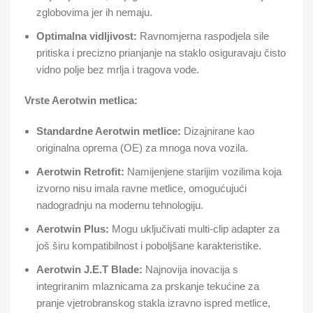
zglobovima jer ih nemaju.
Optimalna vidljivost:
Ravnomjerna raspodjela sile
pritiska i precizno prianjanje na staklo osiguravaju čisto
vidno polje bez mrlja i tragova vode.
Vrste Aerotwin metlica:
Standardne Aerotwin metlice:
Dizajnirane kao
originalna oprema (OE) za mnoga nova vozila.
Aerotwin Retrofit:
Namijenjene starijim vozilima koja
izvorno nisu imala ravne metlice, omogućujući
nadogradnju na modernu tehnologiju.
Aerotwin Plus:
Mogu uključivati multi-clip adapter za
još širu kompatibilnost i poboljšane karakteristike.
Aerotwin J.E.T Blade:
Najnovija inovacija s
integriranim mlaznicama za prskanje tekućine za
pranje vjetrobranskog stakla izravno ispred metlice,