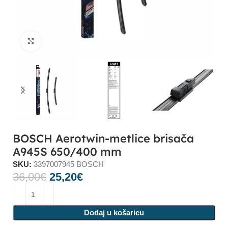
Click to enlarge
BOSCH Aerotwin-metlice brisača
A945S 650/400 mm
SKU:
3397007945 BOSCH
36,00
€
25,20
€
Dodaj u košaricu