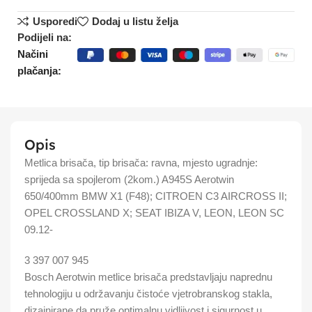
Usporedi
Dodaj u listu želja
Podijeli na:
Načini
plačanja:
Opis
Metlica brisača, tip brisača: ravna, mjesto ugradnje:
sprijeda sa spojlerom (2kom.) A945S Aerotwin
650/400mm BMW X1 (F48); CITROEN C3 AIRCROSS II;
OPEL CROSSLAND X; SEAT IBIZA V, LEON, LEON SC
09.12-
3 397 007 945
Bosch Aerotwin metlice brisača predstavljaju naprednu
tehnologiju u održavanju čistoće vjetrobranskog stakla,
dizajnirane da pruže optimalnu vidljivost i sigurnost u