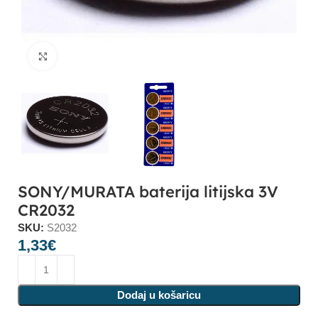
Click to enlarge
SONY/MURATA baterija litijska 3V
CR2032
SKU:
S2032
1,33
€
Dodaj u košaricu