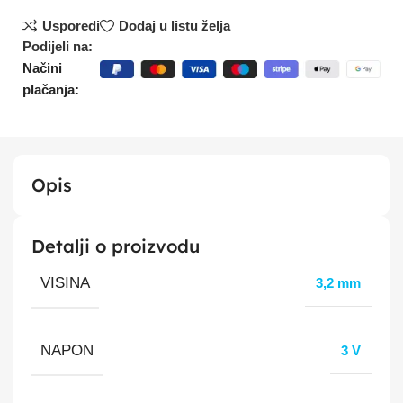
Usporedi
Dodaj u listu želja
Podijeli na:
Načini
plačanja:
Opis
Detalji o proizvodu
VISINA
3,2 mm
NAPON
3 V