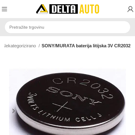
Nekategorizirano
SONY/MURATA baterija litijska 3V CR2032