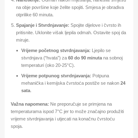
na obje površine koje želite spojiti.
Smjesa je obradiva
otprilike 60 minuta.
Spajanje i Stvrdnjavanje:
Spojite dijelove i čvrsto ih
pritisnite. Uklonite višak ljepila odmah. Ostavite spoj da
miruje.
Vrijeme početnog stvrdnjavanja:
Ljepilo se
stvrdnjava (“hvata”) za
60 do 90 minuta
na sobnoj
temperaturi (oko 20-25°C).
Vrijeme potpunog stvrdnjavanja:
Potpuna
mehanička i kemijska čvrstoća postiže se nakon
24
sata
.
Važna napomena:
Ne preporučuje se primjena na
temperaturama ispod 7°C jer to može značajno produžiti
vrijeme stvrdnjavanja i utjecati na konačnu čvrstoću
spoja.