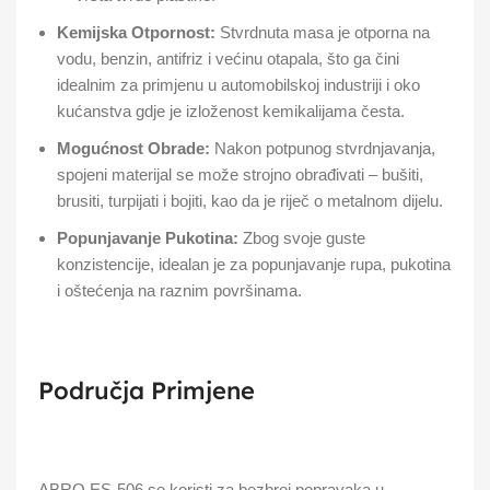
Kemijska Otpornost:
Stvrdnuta masa je otporna na
vodu, benzin, antifriz i većinu otapala, što ga čini
idealnim za primjenu u automobilskoj industriji i oko
kućanstva gdje je izloženost kemikalijama česta.
Mogućnost Obrade:
Nakon potpunog stvrdnjavanja,
spojeni materijal se može strojno obrađivati – bušiti,
brusiti, turpijati i bojiti, kao da je riječ o metalnom dijelu.
Popunjavanje Pukotina:
Zbog svoje guste
konzistencije, idealan je za popunjavanje rupa, pukotina
i oštećenja na raznim površinama.
Područja Primjene
ABRO ES-506 se koristi za bezbroj popravaka u