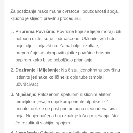
Za postizanje maksimalne čvrstoće i pouzdanosti spoja,
ključno je slijediti pravilnu proceduru:
Priprema Površine:
Površine koje se lijepe moraju biti
potpuno čiste, suhe i odmašćene.
Uklonite svu hrđu,
boju, ulje ili prljavštinu.
Za najbolje rezultate,
preporučuje se ohrapaviti glatke površine brusnim
papirom kako bi se poboljšalo prianjanje.
Doziranje i Miješanje:
Na čistu, jednokratnu površinu
istisnite
jednake količine
iz obje tube (smola i
učvršćivač).
Miješanje:
Priloženom špatulom ili sličnim alatom
temeljito miješajte obje komponente otprilike 1-2
minute, dok se ne postigne potpuno ujednačena siva
boja.
Neujednačena boja znak je lošeg miješanja, što
će rezultirati slabijim spojem.
Nanošenje:
Odmah nakon miješanja, nanesite smjesu