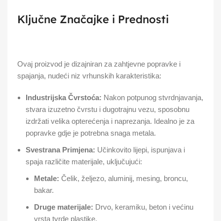
Ključne Značajke i Prednosti
Ovaj proizvod je dizajniran za zahtjevne popravke i
spajanja, nudeći niz vrhunskih karakteristika:
Industrijska Čvrstoća:
Nakon potpunog stvrdnjavanja,
stvara izuzetno čvrstu i dugotrajnu vezu, sposobnu
izdržati velika opterećenja i naprezanja. Idealno je za
popravke gdje je potrebna snaga metala.
Svestrana Primjena:
Učinkovito lijepi, ispunjava i
spaja različite materijale, uključujući:
Metale:
Čelik, željezo, aluminij, mesing, broncu,
bakar.
Druge materijale:
Drvo, keramiku, beton i većinu
vrsta tvrde plastike.