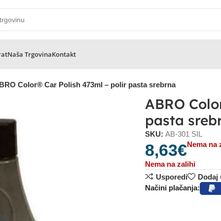
rat
Naša Trgovina
Kontakt
BRO Color® Car Polish 473ml – polir pasta srebrna
ABRO Color
pasta sreb
SKU:
AB-301 SIL
Nema na z
8,63
€
Nema na zalihi
Usporedi
Dodaj u
Načini plačanja: