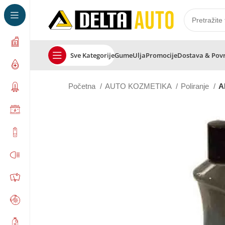
Sve Kategorije
Gume
Ulja
Promocije
Dostava & Pov
Početna
AUTO KOZMETIKA
Poliranje
A