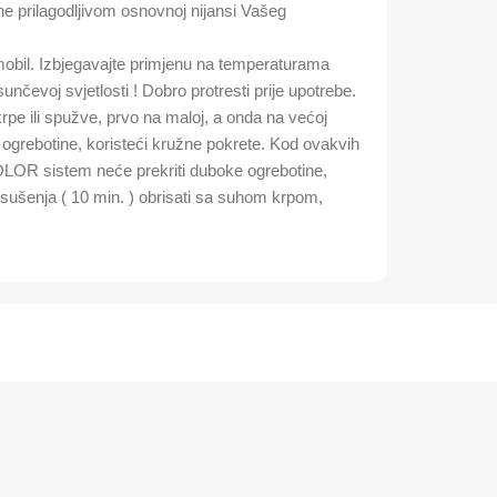
ine prilagodljivom osnovnoj nijansi Vašeg
obil. Izbjegavajte primjenu na temperaturama
nčevoj svjetlosti ! Dobro protresti prije upotrebe.
rpe ili spužve, prvo na maloj, a onda na većoj
e ogrebotine, koristeći kružne pokrete. Kod ovakvih
COLOR sistem neće prekriti duboke ogrebotine,
 sušenja ( 10 min. ) obrisati sa suhom krpom,