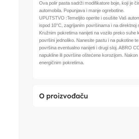
Ova polir pasta sadrži modifikatore boje, koji je č
automobila. Popunjava i manje ogrebotine.
UPUTSTVO :Temeljito operite i osušite Vaš autom
ispod 10°C, zagrijanim površinama i na direktnoj su
Kružnim pokretima nanijeti na vozilo preko suhe k
površini jednoliko. Nanesite pastu i na pukotine t
površina eventualno nanijeti i drugi sloj. ABRO 
napukline ili površine oštećene korozijom. Nakon
energičnim pokretima.
O proizvođaču