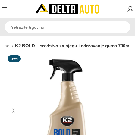
gume
K2 BOLD – sredstvo za njegu i održavanje guma 700ml
-30%