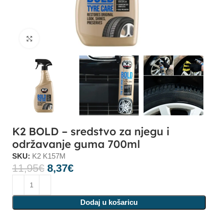
Click to enlarge
K2 BOLD – sredstvo za njegu i
održavanje guma 700ml
SKU:
K2 K157M
11,95
€
8,37
€
Dodaj u košaricu