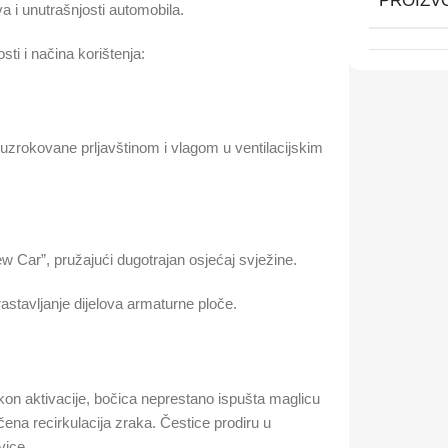
PROIZV
va i unutrašnjosti automobila.
ti i načina korištenja:
uzrokovane prljavštinom i vlagom u ventilacijskim
New Car”, pružajući dugotrajan osjećaj svježine.
rastavljanje dijelova armaturne ploče.
kon aktivacije, bočica neprestano ispušta maglicu
učena recirkulacija zraka. Čestice prodiru u
vice.