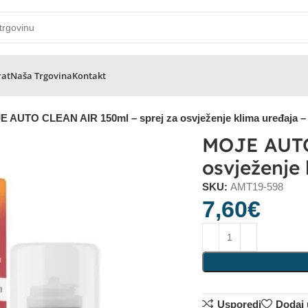
rat
Naša Trgovina
Kontakt
 AUTO CLEAN AIR 150ml – sprej za osvježenje klima uređaja –
MOJE AUTO
osvježenje
SKU:
AMT19-598
7,60
€
Usporedi
Dodaj u