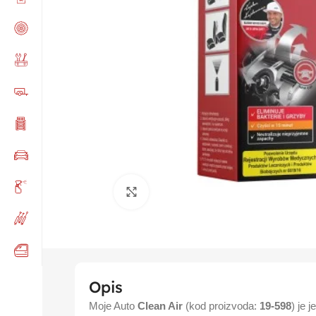
Click to enlarge
Opis
Moje Auto
Clean Air
(kod proizvoda:
19-598
) je 