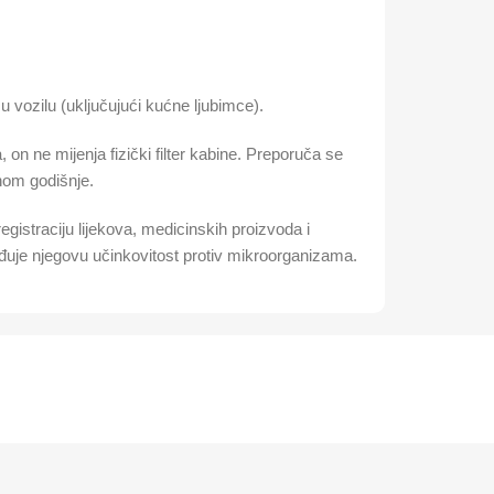
u vozilu (uključujući kućne ljubimce).
 on ne mijenja fizički filter kabine. Preporuča se
dnom godišnje.
istraciju lijekova, medicinskih proizvoda i
vrđuje njegovu učinkovitost protiv mikroorganizama.