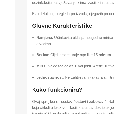
dezinfekciju i osvježavanje klimatizacijskih susta
Evo detaljnog pregleda proizvoda, njegovih prednos
Glavne Karakteristike
Namjena:
Učinkovito uklanja neugodne mirise 
otvorima.
Brzina:
Cijeli proces traje otprilike
15 minuta
.
Miris:
Najčešće dolazi u varijanti “Arctic” ili “
Jednostavnost:
Ne zahtijeva nikakav alat niti 
Kako funkcionira?
Ovaj sprej koristi sustav
“ostavi i zaboravi”
. Na
koja cirkulira kroz ventilacijski sustav dok je uklj
isparivač i kanale gdje se nakupljaju bakterije i glji