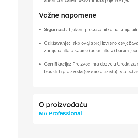
automobil barem
5-10 minuta
prije vožnje.
Važne napomene
Sigurnost:
Tijekom procesa nitko ne smije biti 
Održavanje:
Iako ovaj sprej izvrsno osvježava,
zamjena filtera kabine (polen filtera) barem je
Certifikacija:
Proizvod ima dozvolu Ureda za reg
biocidnih proizvoda (ovisno o tržištu), što pot
O proizvođaču
MA Professional