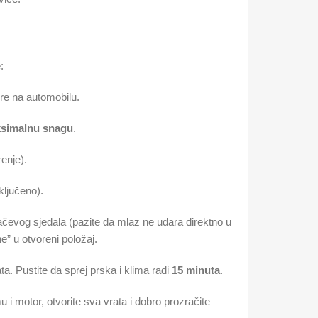
:
ore na automobilu.
simalnu snagu
.
enje).
ljučeno).
čevog sjedala (pazite da mlaz ne udara direktno u
kne” u otvoreni položaj.
ata. Pustite da sprej prska i klima radi
15 minuta
.
 i motor, otvorite sva vrata i dobro prozračite