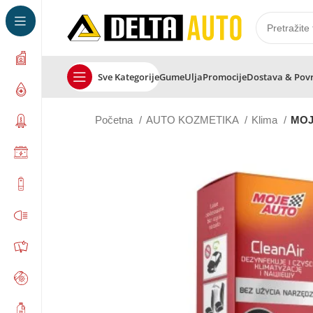
Sve Kategorije
Gume
Ulja
Promocije
Dostava & Pov
Početna
AUTO KOZMETIKA
Klima
MOJE