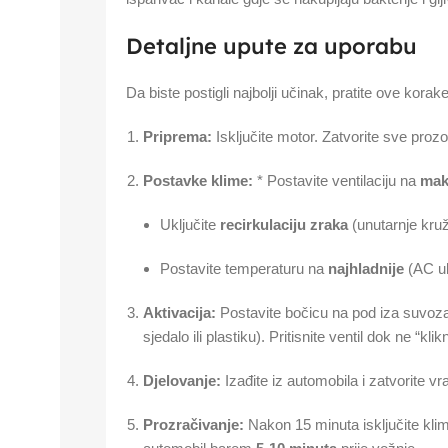
Detaljne upute za uporabu
Da biste postigli najbolji učinak, pratite ove korake
Priprema:
Isključite motor. Zatvorite sve proz
Postavke klime:
* Postavite ventilaciju na
mak
Uključite
recirkulaciju zraka
(unutarnje kruž
Postavite temperaturu na
najhladnije
(AC uk
Aktivacija:
Postavite bočicu na pod iza suvoza
sjedalo ili plastiku). Pritisnite ventil dok ne “kli
Djelovanje:
Izađite iz automobila i zatvorite vr
Prozračivanje:
Nakon 15 minuta isključite klimu