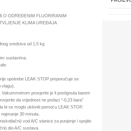
PROIZV
006 O ODREĐENIM FLUORIRANIM
RTVLJENJE KLIMA UREĐAJA
dnog sredstva od 1,5 kg
nim sustavima.
ale.
(prije upotrebe LEAK STOP preporučuje se
u vlagu).
 Vakummetrom provjerite je li postignuta barem
rovjerite da vrijednost ne prelazi “-0,23 bara”
o da bi se moglo ukloniti pomoću LEAK STOP.
a najmanje 30 minuta.
skotlačni) vod A/C stanice za punjenje i spojite
ni) dio A/C sustava.