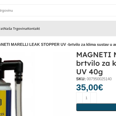
rat
Naša Trgovina
Kontakt
ETI MARELLI LEAK STOPPER UV -brtvilo za klima sustav u a
MAGNETI 
brtvilo za 
UV 40g
SKU:
007950025140
35,00
€