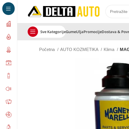
Sve Kategorije
Gume
Ulja
Promocije
Dostava & Pov
Početna
AUTO KOZMETIKA
Klima
MAGN