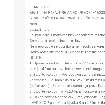
LEAK STOP
BEZ PLINA R134a PREMA EC UREDBI 842/2
STAKLENIČKIM PLINOVIMA TEKUĆINA ZA B
Neto
sadržaj: 40 g
Za instalacije s maksimalnim kapacitetom rashla
Samo za profesionalnu upotrebu.
Ne preporučuje se uporaba u hermetički zatvore
Radi vlastite sigurnosti uvijek nosite zaštitne naoč
UPUTE:
1. Oporavite rashladnu tekućinu iz A/C sustava 
zamijeniti filtar sustava kako biste uklonili moguć
2. Stvorite vakuum u A/C sustavu samo 5 minuta.
vrijednost “-0,25 bara”; izvršite vakuumski test i p
(nužan uvjet). U suprotnom, curenje je prevelik
3. Stvorite vakuum na “-0,29 bara” i održavajte g
4. Nakon završetka faze vakuuma, odspojite LP (ni
LEAK STOP pomoću priključka B na LP (niskotlač