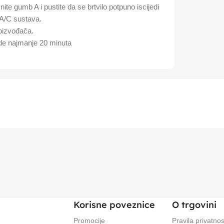
e gumb A i pustite da se brtvilo potpuno iscijedi
 A/C sustava.
oizvođača.
ade najmanje 20 minuta
Korisne poveznice
O trgovini
Promocije
Pravila privatnos