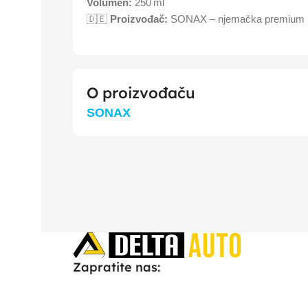
Volumen:
250 ml
🇩🇪
Proizvođač:
SONAX – njemačka premium m
O proizvođaču
SONAX
Zapratite nas: