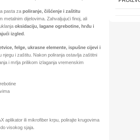
PROIZV
ana pasta za
poliranje, čišćenje i zaštitu
m metalnim dijelovima. Zahvaljujući finoj, ali
 uklanja
oksidaciju, lagane ogrebotine, hrđu i
rajući izgled
.
tvice, felge, ukrasne elemente, ispušne cijevi i
u njegu i zaštitu. Nakon poliranja ostavlja zaštitni
nja i mrlja prilikom izlaganja vremenskim
grebotine
ovima
plikator ili mikrofiber krpu, polirajte krugovima
 do visokog sjaja.