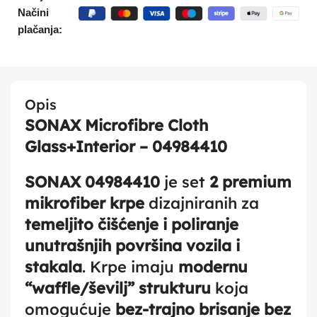
Načini
plačanja:
Opis
SONAX Microfibre Cloth
Glass+Interior – 04984410
SONAX 04984410
je set
2 premium
mikrofiber krpe
dizajniranih za
temeljito čišćenje i poliranje
unutrašnjih površina vozila i
stakala
. Krpe imaju
modernu
“waffle/ševilj” strukturu
koja
omogućuje
bez‑trajno brisanje bez