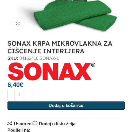
Click to enlarge
SONAX KRPA MIKROVLAKNA ZA
ČIŠĆENJE INTERIJERA
SKU:
04162410 SONAX-1
6,40
€
Dodaj u košaricu
Usporedi
Dodaj u listu želja
Podijeli na: