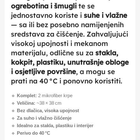
ogrebotina i šmugli
te se
jednostavno koriste i
suhe i vlažne
— sa ili bez posebno namijenjenih
sredstava za čišćenje. Zahvaljujući
visokoj upojnosti i mekanom
materijalu, odlične su za
stakla,
kokpit, plastiku, unutrašnje obloge
i osjetljive površine
, a mogu se
prati na 40 °C i ponovno koristiti.
🔹
Komplet:
2 mikrofiber krpe
🔹
Veličina:
~38 × 38 cm
🔹
Bez dlačica, visoka upojnost
🔹
Za suho i vlažno čišćenje
🔹
Idealno za stakla, plastiku i interijer
🔹
Perivo do 40 °C