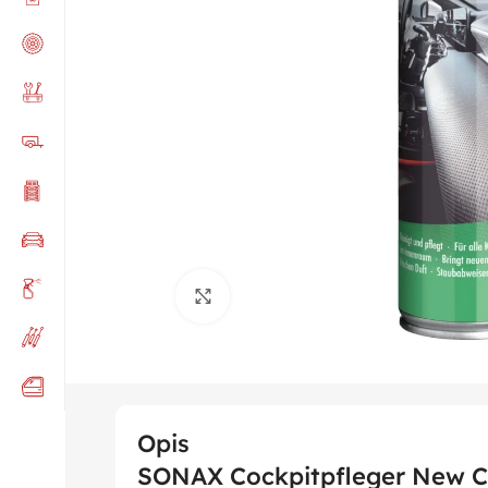
Click to enlarge
Opis
SONAX Cockpitpfleger New Ca