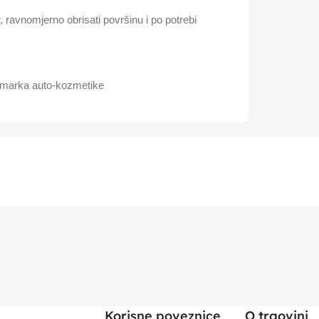
r, ravnomjerno obrisati površinu i po potrebi
arka auto-kozmetike
Korisne poveznice
O trgovini