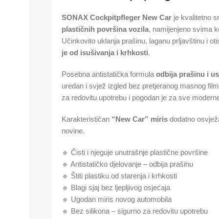
SONAX Cockpitpfleger New Car
je kvalitetno 
plastičnih površina vozila
, namijenjeno svima ko
Učinkovito uklanja prašinu, laganu prljavštinu i ot
je od isušivanja i krhkosti
.
Posebna antistatička formula
odbijа prašinu i u
uredan i svjež izgled bez pretjeranog masnog fil
za redovitu upotrebu i pogodan je za sve moderne 
Karakterističan
“New Car” miris
dodatno osvježav
novine.
🔹 Čisti i njeguje unutrašnje plastične površine
🔹 Antistatičko djelovanje – odbija prašinu
🔹 Štiti plastiku od starenja i krhkosti
🔹 Blagi sjaj bez ljepljivog osjećaja
🔹 Ugodan miris novog automobila
🔹 Bez silikona – sigurno za redovitu upotrebu