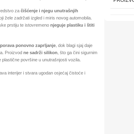
PROIZV
sredstvo za
čišćenje i njegu unutrašnjih
ji žele zadržati izgled i miris novog automobila.
iske prstiju te istovremeno
njeguje plastiku i štiti
sporava ponovno zaprljanje
, dok blagi sjaj daje
ma. Proizvod
ne sadrži silikon
, što ga čini sigurnim
plastične površine u unutrašnjosti vozila.
a interijer i stvara ugodan osjećaj čistoće i