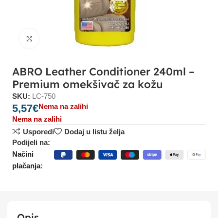
Click to enlarge
ABRO Leather Conditioner 240ml –
Premium omekšivač za kožu
SKU:
LC-750
5,57
€
Nema na zalihi
Nema na zalihi
Usporedi
Dodaj u listu želja
Podijeli na:
Načini
plačanja:
Opis