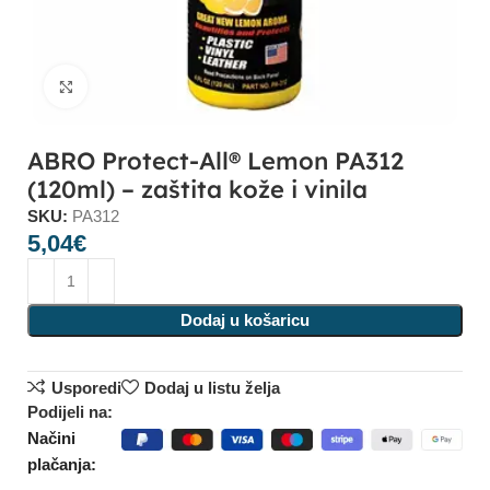
Click to enlarge
ABRO Protect-All® Lemon PA312
(120ml) – zaštita kože i vinila
SKU:
PA312
5,04
€
Dodaj u košaricu
Usporedi
Dodaj u listu želja
Podijeli na:
Načini
plačanja: