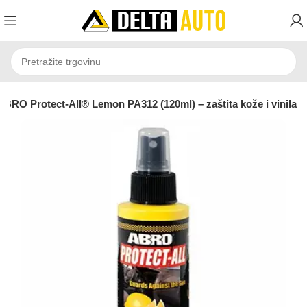
ABRO Protect-All® Lemon PA312 (120ml) – zaštita kože i vinila