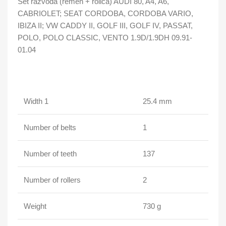
Set razvoda (remen + rolica) AUDI 80, A4, A6,
CABRIOLET; SEAT CORDOBA, CORDOBA VARIO,
IBIZA II; VW CADDY II, GOLF III, GOLF IV, PASSAT,
POLO, POLO CLASSIC, VENTO 1.9D/1.9DH 09.91-
01.04
Width 1
25.4 mm
Number of belts
1
Number of teeth
137
Number of rollers
2
Weight
730 g