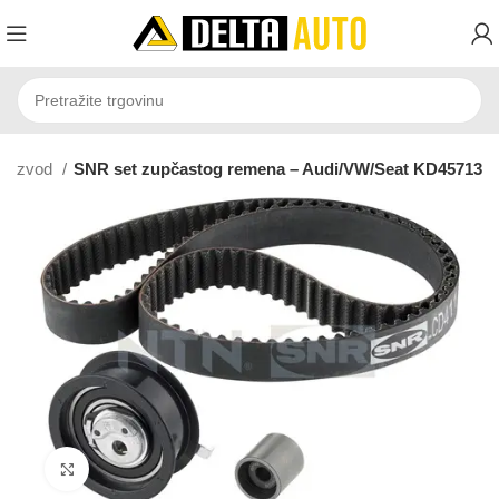
Razvod
SNR set zupčastog remena – Audi/VW/Seat KD45713
Click to enlarge