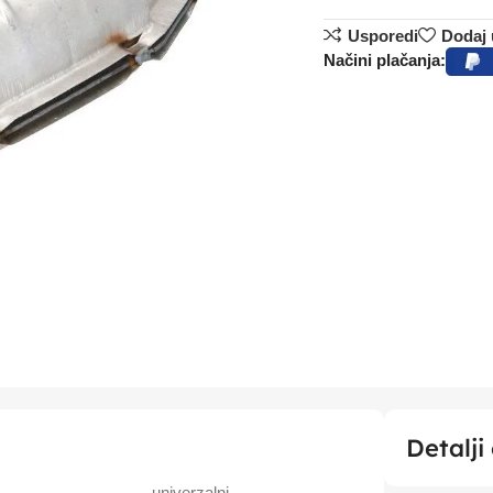
Usporedi
Dodaj u
Načini plačanja:
Detalji
univerzalni