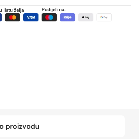
Podijeli na:
 listu želja
 o proizvodu