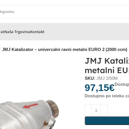
rat
Naša Trgovina
Kontakt
JMJ Katalizator – univerzalni ravni metalni EURO 2 (2000 ccm)
JMJ Kataliz
metalni EU
SKU:
JMJ 2/50M
Dostup
97,15
€
Dostupno po isteku za