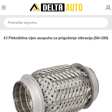
JMJ Fleksibilna cijev auspuha za prigušenje vibracija (50×100)