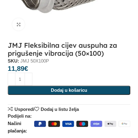
Click to enlarge
JMJ Fleksibilna cijev auspuha za
prigušenje vibracija (50×100)
SKU:
JMJ 50X100P
11,89
€
Dodaj u košaricu
Usporedi
Dodaj u listu želja
Podijeli na:
Načini
plačanja: