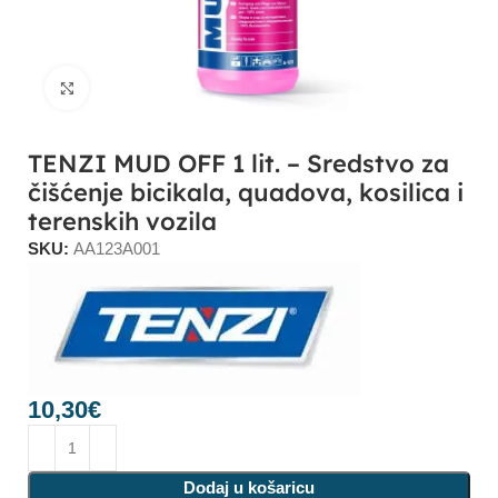
Click to enlarge
TENZI MUD OFF 1 lit. – Sredstvo za
čišćenje bicikala, quadova, kosilica i
terenskih vozila
SKU:
AA123A001
10,30
€
Dodaj u košaricu