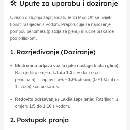
🛠️ Upute za uporabu i doziranje
Ovisno o stupnju zaprljanosti, Tenzi Mud Off se uvijek
koristi razrijeđen s vodom. Preporučuje se nanošenje
pomoću penomata (pištolja za pjenu) ili ručne prskalice
pod pritiskom.
1. Razrjeđivanje (Doziranje)
Ekstremno prljava vozila (jake naslage blata i gline):
Razrijediti u omjeru
1:1 do 1:3
s vodom (kod
penomata) ili napraviti
5% – 10%
otopinu (50-100 ml na
1L vode) kod prskalica.
Redovito održavanje / Lakša zaprljanja:
Razrijediti u
omjeru
1:5 do 1:10
s vodom.
2. Postupak pranja