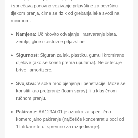
i sprječava ponovno vezivanje prljavštine za površinu
tijekom pranja, čime se rizik od grebanja laka svodi na
minimum.
Namjena:
Učinkovito odvajanje i rastvaranje blata,
zemlje, gline i cestovne prljavštine.
Sigurnost:
Siguran za lak, plastiku, gumu i kromirane
dijelove (ako se koristi prema uputama). Ne oštećuje
brtve i amortizere.
Svojstva:
Visoka moć pjenjenja i penetracije. Može se
koristiti kao pretpranje (foam spray) ili u klasičnom
ručnom pranju.
Pakiranje:
AA123A001 je oznaka za specifično
komercijalno pakiranje (najčešće koncentrat u boci od
1L ili kanisteru, spremno za razrjeđivanje).