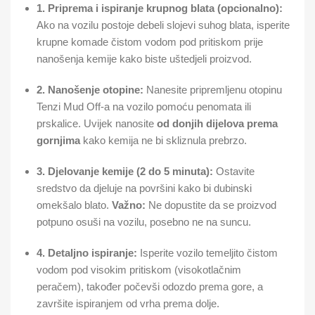
1. Priprema i ispiranje krupnog blata (opcionalno):
Ako na vozilu postoje debeli slojevi suhog blata, isperite
krupne komade čistom vodom pod pritiskom prije
nanošenja kemije kako biste uštedjeli proizvod.
2. Nanošenje otopine:
Nanesite pripremljenu otopinu
Tenzi Mud Off-a na vozilo pomoću penomata ili
prskalice. Uvijek nanosite
od donjih dijelova prema
gornjima
kako kemija ne bi skliznula prebrzo.
3. Djelovanje kemije (2 do 5 minuta):
Ostavite
sredstvo da djeluje na površini kako bi dubinski
omekšalo blato.
Važno:
Ne dopustite da se proizvod
potpuno osuši na vozilu, posebno ne na suncu.
4. Detaljno ispiranje:
Isperite vozilo temeljito čistom
vodom pod visokim pritiskom (visokotlačnim
peračem), također počevši odozdo prema gore, a
završite ispiranjem od vrha prema dolje.