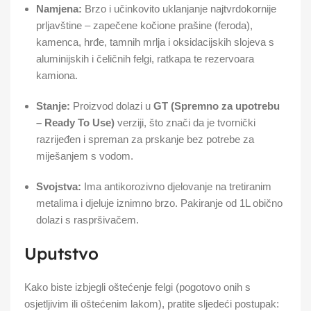
Namjena:
Brzo i učinkovito uklanjanje najtvrdokornije
prljavštine – zapečene kočione prašine (feroda),
kamenca, hrđe, tamnih mrlja i oksidacijskih slojeva s
aluminijskih i čeličnih felgi, ratkapa te rezervoara
kamiona.
Stanje:
Proizvod dolazi u
GT (Spremno za upotrebu
– Ready To Use)
verziji, što znači da je tvornički
razrijeđen i spreman za prskanje bez potrebe za
miješanjem s vodom.
Svojstva:
Ima antikorozivno djelovanje na tretiranim
metalima i djeluje iznimno brzo. Pakiranje od 1L obično
dolazi s raspršivačem.
Uputstvo
Kako biste izbjegli oštećenje felgi (pogotovo onih s
osjetljivim ili oštećenim lakom), pratite sljedeći postupak: