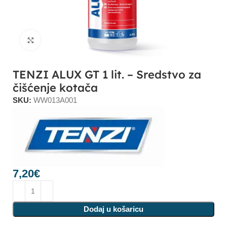
Click to enlarge
TENZI ALUX GT 1 lit. – Sredstvo za
čišćenje kotača
SKU:
WW013A001
7,20
€
Dodaj u košaricu