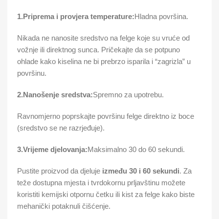
1.Priprema i provjera temperature:
Hladna površina.
Nikada ne nanosite sredstvo na felge koje su vruće od
vožnje ili direktnog sunca. Pričekajte da se potpuno
ohlade kako kiselina ne bi prebrzo isparila i “zagrizla” u
površinu.
2.Nanošenje sredstva:
Spremno za upotrebu.
Ravnomjerno poprskajte površinu felge direktno iz boce
(sredstvo se ne razrjeđuje).
3.Vrijeme djelovanja:
Maksimalno 30 do 60 sekundi.
Pustite proizvod da djeluje
između 30 i 60 sekundi
. Za
teže dostupna mjesta i tvrdokornu prljavštinu možete
koristiti kemijski otpornu četku ili kist za felge kako biste
mehanički potaknuli čišćenje.