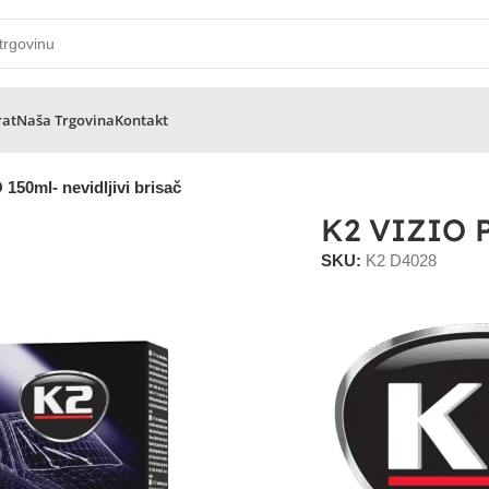
rat
Naša Trgovina
Kontakt
150ml- nevidljivi brisač
K2 VIZIO P
SKU:
K2 D4028