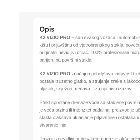
Opis
K2 VIZIO PRO
– san svakog vozača i automobila. 
kišu i prljavštinu od vjetrobranskog stakla, poveća
originalni nevidljivi otirač. 100% profesionalni hidr
barijeru na površini stakla.
K2 VIZIO PRO
značajno poboljšava vidljivost ti
postaje izuzetno glatko, a strujanje zraka s lakoć
pljusak, snježna mećava – za nju nisu izazov.
Efekt spontane drenaže vode sa staklene površin
je veća brzina ili intenzitet padalina, proizvod je uč
stakla olakšava uklanjanje prljavštine i ostataka 
stvaranje inja.
Prozor s nevidljivim brisačem puno se lakše odleđu