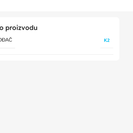
 o proizvodu
OĐAČ
K2