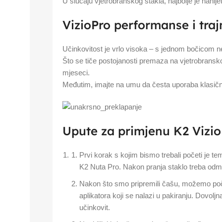
U slučaju vjetrobranskog stakla, najbolje je nanij
VizioPro performanse i traj
Učinkovitost je vrlo visoka – s jednom bočicom ne
Što se tiče postojanosti premaza na vjetrobranskom 
mjeseci.
Međutim, imajte na umu da česta uporaba klasični
Upute za primjenu K2 Vizio
Prvi korak s kojim bismo trebali početi je te
K2 Nuta Pro. Nakon pranja staklo treba odmast
Nakon što smo pripremili čašu, možemo poč
aplikatora koji se nalazi u pakiranju. Dovolj
učinkovit.