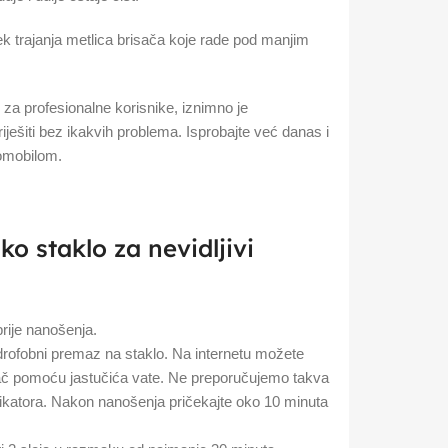
jek trajanja metlica brisača koje rade pod manjim
an za profesionalne korisnike, iznimno je
iješiti bez ikakvih problema. Isprobajte već danas i
tomobilom.
ko staklo za nevidljivi
prije nanošenja.
idrofobni premaz na staklo. Na internetu možete
risač pomoću jastučića vate. Ne preporučujemo takva
likatora. Nakon nanošenja pričekajte oko 10 minuta