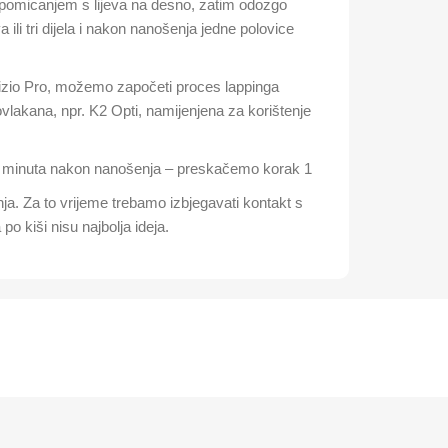
 pomicanjem s lijeva na desno, zatim odozgo
a ili tri dijela i nakon nanošenja jedne polovice
izio Pro, možemo započeti proces lappinga
vlakana, npr. K2 Opti, namijenjena za korištenje
 20 minuta nakon nanošenja – preskačemo korak 1
a. Za to vrijeme trebamo izbjegavati kontakt s
po kiši nisu najbolja ideja.