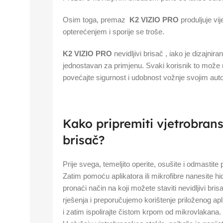
Osim toga, premaz
K2 VIZIO PRO
produljuje vi
opterećenjem i sporije se troše.
K2 VIZIO PRO
nevidljivi brisač , iako je dizajnir
jednostavan za primjenu. Svaki korisnik to može r
povećajte sigurnost i udobnost vožnje svojim au
Kako pripremiti vjetrobrans
brisač?
Prije svega, temeljito operite, osušite i odmastite 
Zatim pomoću aplikatora ili mikrofibre nanesite h
pronaći način na koji možete staviti nevidljivi b
rješenja i preporučujemo korištenje priloženog ap
i zatim ispolirajte čistom krpom od mikrovlakana.