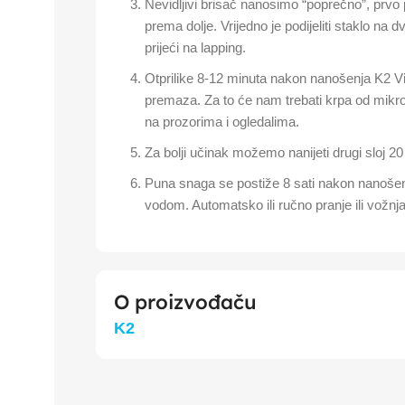
Nevidljivi brisač nanosimo “poprečno”, prvo
prema dolje. Vrijedno je podijeliti staklo na dv
prijeći na lapping.
Otprilike 8-12 minuta nakon nanošenja K2 V
premaza. Za to će nam trebati krpa od mikro
na prozorima i ogledalima.
Za bolji učinak možemo nanijeti drugi sloj
Puna snaga se postiže 8 sati nakon nanošenj
vodom. Automatsko ili ručno pranje ili vožnja 
O proizvođaču
K2