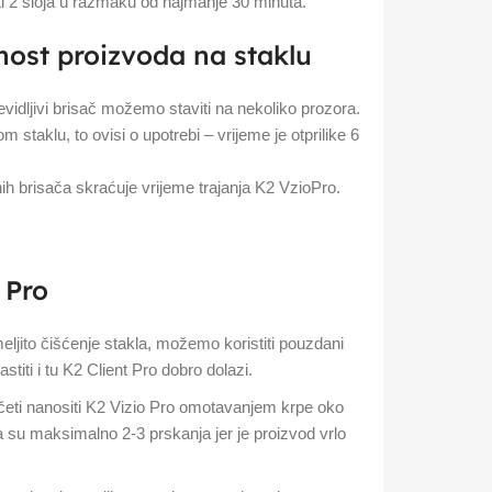
eti 2 sloja u razmaku od najmanje 30 minuta.
nost proizvoda na staklu
vidljivi brisač možemo staviti na nekoliko prozora.
staklu, to ovisi o upotrebi – vrijeme je otprilike 6
h brisača skraćuje vrijeme trajanja K2 VzioPro.
 Pro
meljito čišćenje stakla, možemo koristiti pouzdani
iti i tu K2 Client Pro dobro dolazi.
eti nanositi K2 Vizio Pro omotavanjem krpe oko
na su maksimalno 2-3 prskanja jer je proizvod vrlo