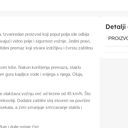
Detalji
Izvanredan proizvod koji poput polja sile odbija
PROIZV
vajući vidno polje i sigurnost vožnje. Jedini pravi,
ofobni premaz koji stvara izdržljivu i čvrstu zaštitnu
jekom kiše. Nakon korištenja premaza, staklo
om gura kapljice vode i snijega s njega. Oluja,
e olakšava vožnju već od brzine od 45 km/h. Što
inkovitiji. Dodatni zaštitni sloj stvoren na površini
insekata, a zimi smanjuje smrzavanje stakla i
je i dulje ostaje čist.