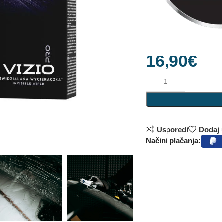
16,90
€
Usporedi
Dodaj u
Načini plačanja: