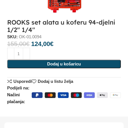
ROOKS set alata u koferu 94-djelni
1/2″ 1/4″
SKU:
OK-01.0094
155,00
€
124,00
€
Dodaj u košaricu
Usporedi
Dodaj u listu želja
Podijeli na:
Načini
plačanja: