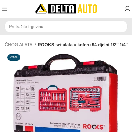
RUČNOG ALATA
ROOKS set alata u koferu 94-djelni 1/2″ 1/4″
-20%