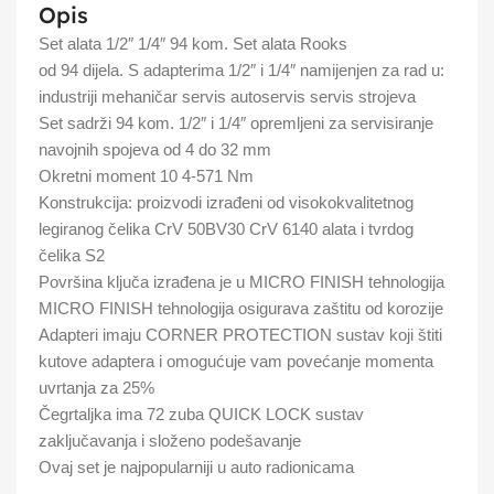
Opis
Set alata 1/2″ 1/4″ 94 kom. Set alata Rooks
od 94 dijela. S adapterima 1/2″ i 1/4″ namijenjen za rad u:
industriji mehaničar servis autoservis servis strojeva
Set sadrži 94 kom. 1/2″ i 1/4″ opremljeni za servisiranje
navojnih spojeva od 4 do 32 mm
Okretni moment 10 4-571 Nm
Konstrukcija: proizvodi izrađeni od visokokvalitetnog
legiranog čelika CrV 50BV30 CrV 6140 alata i tvrdog
čelika S2
Površina ključa izrađena je u MICRO FINISH tehnologija
MICRO FINISH tehnologija osigurava zaštitu od korozije
Adapteri imaju CORNER PROTECTION sustav koji štiti
kutove adaptera i omogućuje vam povećanje momenta
uvrtanja za 25%
Čegrtaljka ima 72 zuba QUICK LOCK sustav
zaključavanja i složeno podešavanje
Ovaj set je najpopularniji u auto radionicama