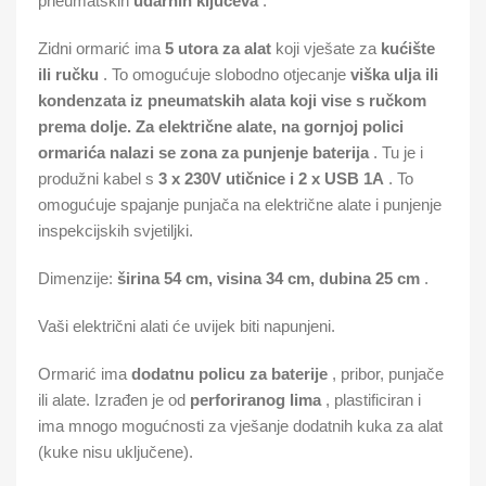
pneumatskih
udarnih ključeva
.
Zidni ormarić ima
5 utora za alat
koji vješate za
kućište
ili ručku
. To omogućuje slobodno otjecanje
viška ulja ili
kondenzata iz pneumatskih alata koji vise s ručkom
prema dolje. Za električne alate, na gornjoj polici
ormarića nalazi se
zona za punjenje baterija
. Tu je i
produžni kabel s
3 x 230V utičnice i 2 x USB 1A
. To
omogućuje spajanje punjača na električne alate i punjenje
inspekcijskih svjetiljki.
Dimenzije:
širina 54 cm, visina 34 cm, dubina 25 cm
.
Vaši električni alati će uvijek biti napunjeni.
Ormarić ima
dodatnu policu za baterije
, pribor, punjače
ili alate. Izrađen je od
perforiranog lima
, plastificiran i
ima mnogo mogućnosti za vješanje dodatnih kuka za alat
(kuke nisu uključene).