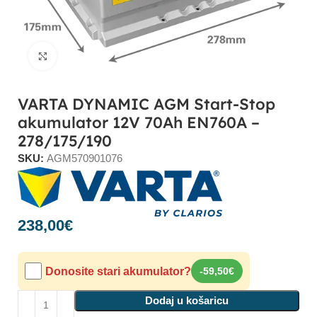
Click to enlarge
VARTA DYNAMIC AGM Start-Stop
akumulator 12V 70Ah EN760A –
278/175/190
SKU:
AGM570901076
238,00
€
Donosite stari akumulator?
-59,50€
Dodaj u košaricu