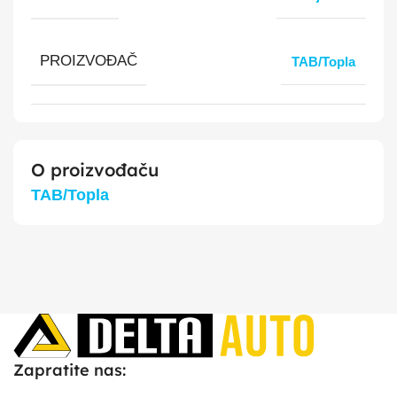
PROIZVOĐAČ
TAB/Topla
O proizvođaču
TAB/Topla
Zapratite nas: