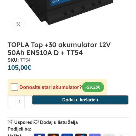
Click to enlarge
TOPLA Top +30 akumulator 12V
50Ah EN510A D + TT54
SKU:
TT54
105,00
€
Donosite stari akumulator?
-26,25€
Dodaj u košaricu
Usporedi
Dodaj u listu želja
Podijeli na: