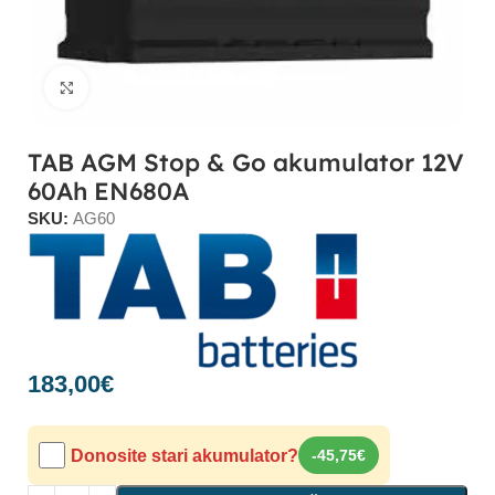
Click to enlarge
TAB AGM Stop & Go akumulator 12V
60Ah EN680A
SKU:
AG60
183,00
€
Donosite stari akumulator?
-45,75€