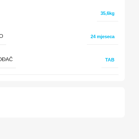
35,6kg
O
24 mjeseca
OĐAČ
TAB