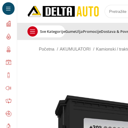
Sve Kategorije
Gume
Ulja
Promocije
Dostava & Pov
Početna
AKUMULATORI
Kamionski / trakt